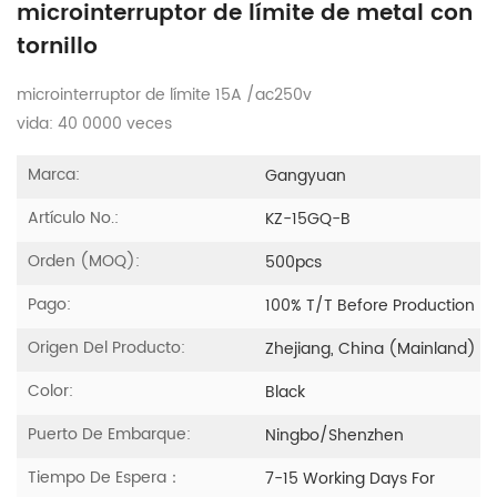
microinterruptor de límite de metal con
tornillo
microinterruptor de límite 15A /ac250v
vida: 40 0000 veces
Marca:
Gangyuan
Artículo No.:
KZ-15GQ-B
Orden (MOQ):
500pcs
Pago:
100% T/T Before Production
Origen Del Producto:
Zhejiang, China (Mainland)
Color:
Black
Puerto De Embarque:
Ningbo/Shenzhen
Tiempo De Espera：
7-15 Working Days For