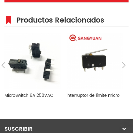
Productos Relacionados
MicroSwitch 6A 250VAC
interruptor de límite micro
In
lí
D
SUSCRIBIR