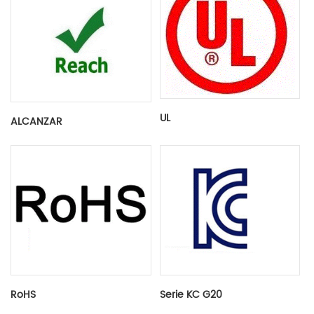
UL
ALCANZAR
RoHS
Serie KC G20