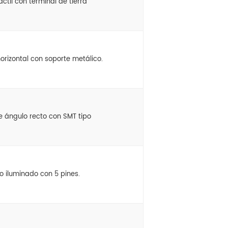
áctil con terminal de tierra
 horizontal con soporte metálico.
de ángulo recto con SMT tipo
to iluminado con 5 pines.