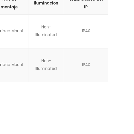
iluminacion
montaje
IP
Non-
rface Mount
IP4X
llluminated
Non-
rface Mount
IP4X
llluminated