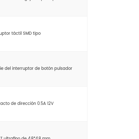
rruptor táctil SMD tipo
cie del interruptor de botón pulsador
tacto de dirección 0.5A 12V
MT ultrafino de 4,8*4,8 mm