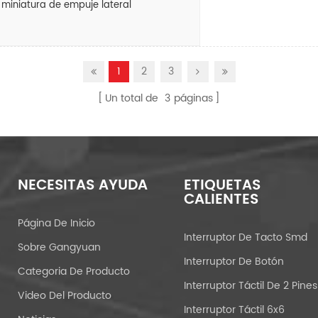
n miniatura de empuje lateral
1
2
3
Un total de
3
páginas
NECESITAS AYUDA
ETIQUETAS
CALIENTES
Página De Inicio
Interruptor De Tacto Smd
Sobre Gangyuan
Interruptor De Botón
Categoria De Producto
Interruptor Táctil De 2 Pines
Video Del Producto
Interruptor Táctil 6x6