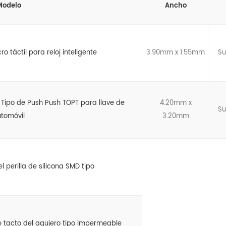
Modelo
Ancho
o táctil para reloj inteligente
3.90mm x 1.55mm
Su
il Tipo de Push Push TOPT para llave de
4.20mm x
Su
tomóvil
3.20mm
el perilla de silicona SMD tipo
de tacto del agujero tipo impermeable