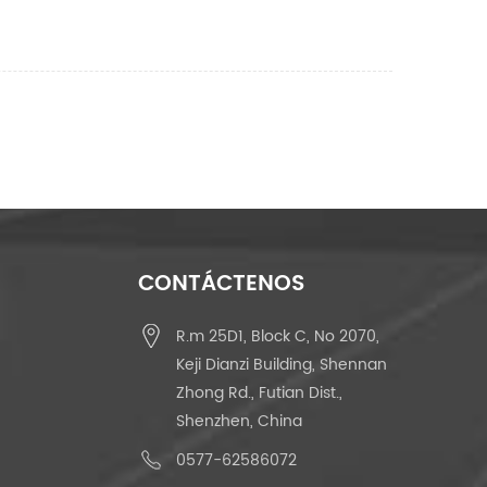
CONTÁCTENOS
R.m 25D1, Block C, No 2070,
Keji Dianzi Building, Shennan
Zhong Rd., Futian Dist.,
Shenzhen, China
0577-62586072