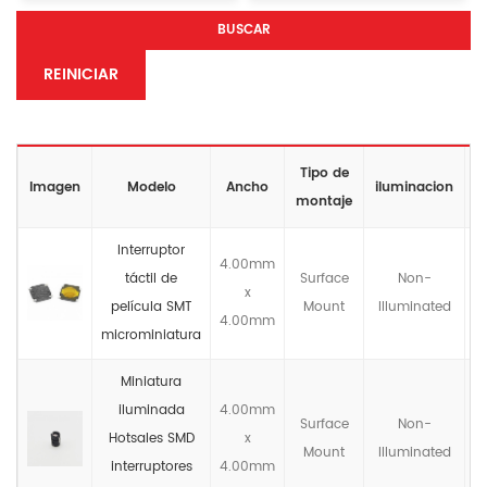
BUSCAR
REINICIAR
Tipo de
C
Imagen
Modelo
Ancho
iluminacion
montaje
Interruptor
4.00mm
táctil de
Surface
Non-
x
película SMT
Mount
llluminated
4.00mm
microminiatura
Miniatura
iluminada
4.00mm
Surface
Non-
Hotsales SMD
x
Mount
llluminated
interruptores
4.00mm