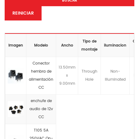
BUSCAR
REINICIAR
Tipo de
Cla
Imagen
Modelo
Ancho
iluminacion
montaje
Conector
13.50mm
hembra de
Through
Non-
x
No
alimentación
Hole
llluminated
9.00mm
CC
enchufe de
audio de 12v
CC
T105 5A
250VAC On-