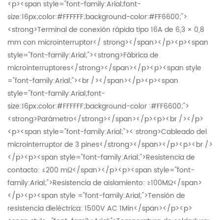
<p><span style="font-family:Arial;font-size:16px;color:#FFFFFF;background-color:#FF6600;"><strong>Terminal de conexión rápida tipo 16A de 6,3 × 0,8 mm con microinterruptor</ strong></span></p><p><span style="font-family:Arial;"><strong>Fábrica de microinterruptores</strong></span></p><p><span style ="font-family:Arial;"><br /></span></p><p><span style="font-family:Arial;font-size:16px;color:#FFFFFF;background-color :#FF6600;"><strong>Parámetro</strong></span></p><p><br /></p><p><span style="font-family:Arial;">< strong>Cableado del microinterruptor de 3 pines</strong></span></p><p><br /></p><p><span style="font-family:Arial;">Resistencia de contacto: ≤200 mΩ</span></p><p><span style="font-family:Arial;">Resistencia de aislamiento: ≥100MΩ</span></p><p><span style ="font-family:Arial;">Tensión de resistencia dieléctrica: 1500V AC 1Min</span></p><p><span style="font-family:Arial;">Temperatura de soldadura: 260±5℃ 5s< /span></p><p><span style="font-family:Arial;">Fuerza de funcionamiento: 30±15 gf</span></p><div><span style="font-family:Arial ;">Tiempo de vida: 10000 ciclos</span></div><p><span style="font-family:Arial;">Rango de temperatura de funcionamiento: -25 ℃~+125 ℃</span></p ><p><br /></p><p><span style="font-family:Arial;font-size:16px;color:#FFFFFF;color de fondo:#FF6600;"><strong>Dibujo</strong></span></p><p><br /></p><p><img src="/js/htmledit/kindeditor /attached/20220623/20220623161150_40417.jpg" alt="" /></p><p><br /></p><p><span style="font-family:Arial;font-size:16px; color:#FFFFFF;background-color:#FF6600;"><strong>¿Cómo funciona un microinterruptor?</strong></span></p><p><br /></p><p> <span style="font-family:Arial;">El microinterruptor hace contacto físico con un objeto. Después de eso, sus contactos cambian de posición.</span></p><p><span style="font-family :Arial;">El principio básico de funcionamiento es el siguiente:</span></p><p><br /></p><p><span style="font-family:Arial;">Cuando el émbolo está en la posición liberada o de reposo</span></p><p><br /></p><ul><li><span style ="font-family:Arial;">El circuito normalmente cerrado puede transportar corriente.</span></li><li><span style="font-family:Arial;">El circuito normalmente abierto está eléctricamente aislado. </span></li></ul><p><br /></p><p><span style="font-family:Arial;">Cuando se presiona o cambia el émbolo</span> </p><p><br /></p><ul><li><span style="font-family:Arial;">El circuito normalmente cerrado está abierto.</span></li>< li><span style="font-family:Arial;">El circuito normalmente abierto está cerrado.</span></li></ul><p><br /></p><p><img src="datos:imagen/png;base64,iVBORw0KGgoAAAANSUhEUgAAA88AAADpCAYAAAAalgV1AAAgAElEQVR4nOy9WXMcWZqe+Zxz3D1W7AS47xtIJpmZxaqsysrMXkZd3dUlG3VLpv4//Qv6VmYzNjcyG13IZkrSaLoltaa7tsys3BeCK7gld2IhlgAQi7ufc+bCFwRAMonOZhWzit9jRjLCw8PdI0D4d95vVd57jyAIgiAIgiAIgiAIT0W//zzXs87YAePCjdt58H7z3ee7TWzzzEPxX/7F2e9ymfM1v7BH7Ds29wFu9ptVrMzs6ytraGc44oihgZGWFkZIR6vQ5AmqYYY1BKsbq6yszMDCsrKwAMDg4yNjbGwMAASimUWr+SNE3pdrusrKywurpKHMc45/DeY4yhVqsRRRGjo6NUq1W01njvcc5hjMFai1Iq+z8iCIIg/EbxPrf0+X3cOQ/47D7cd2/3+d/ZlidbHw947zK7kO/j8Xjn0VrlSwOPYqPdEH47dLtd7t69y9raGtZawjBkaGiI8fFxarVauUYr7HqSJNy5c4d2u02SJNTrdcbGxhgZGcEYU+4L4Jyj2+2yurrK2toa3W6XJEkACIKAKIqo1Wo0m03q9TrGmNL+F+/33hMEIhkL5JsQhOfMVqQWbE1gpT4TLOQ3MaM04ElditYanYs2Vx5NsVnIFdu1BxKHc46wEm64WJs60jSlEkUoo7Z0ccWN9Wv3KS7pGTzpir85amsnzZYTz95rK59T6XLpsvkKyq2Zv2PD8ZRSpZHz3nPu3Dn+w3/4D3z++ed0u1127NjBj370I/78z/+cEydOANBut6nVagRBwPT0NP/+3/97PvnkE6y1vPnmm/zFX/wFb7zxBpVKpTSeaZqyuLjI1atX +fTTT/nyyy+ZnZ2l2+1iraXRaHDo0CF27NjBj3/8Yw4ePEi9XkdrTbvdptFo0Ol0CIKAarX67K9WEARBeCoet+H5kyyWc44ET2gye91LU7xzhCYgDE2f9cpWAZkN8hRJpf3H9B5SmxIEpnzFOkuSpFQqFaxLM0eqNhi1FWmwNfv5u89W1xNbo7D/hc0vHj948IC/+Zu/4fz587TbbUZHR3nrrbf4q7/6K06cOEGapuVawRjD0tIS/+7f/TumpqZYXFxkcnKSv/zLv+RP//RPqdVqOOdK+7+6usrNmzf57LPPuHTpEjdv3mRhYQHnHKOjo2zfvp1Dhw5x9uxZJicnGRoaotFolI76QmwPDw8/t+/hdx0Rz4LwLSZJLGEQYHRAYawUChx450hz46W0yd+hM2+ygkypqfyxx6DQocH4zLD64uaqFMYoQG9ZOAu/WQrD2mq1uH37Nnfu3GHfvn00m01qtdqG6G8RHS4Msda69BwD9Ho9Ll++zEcffcSXX37JrVu3WF5eptvtllHnbrfL8vIytVqNVqvF5OQkZ86c4dSpU1SrVay1j51XEARB+M1hrSWxKSpShCagGoVZ5liukb3zpGmKDjxKr0eUC0+tR6+bc0UZOSxkNkqVWWgqd8ZrJff4F41SilarxdWrVzl37hw7duxgaGgIrTXW2jILzBiDc658T5EZVqwfut0uN2/e5JNPPuHChQtcvXqVxcVFOp0OaZqilCKOY5aXl5mdneXhw4dcu3aNkydP8tZbb5Vrinq9Xq4zZA2QIeJZEL7NOMArrHUkSYy3KbVaFaMNuvT6qtyagi+2KlVGfcu9+nZ3NqXT6VKtVjFBQKahFd7ZTIiLgF5HbcW7noeVnyPGGNrtNjdu3ODcuXPs3LmTM2fOEAQBcRxvMGLOuQ2pVUEQlKlaU1NTvPfee3zwwQfcuHGDNE3LFG3IxLe1lm63y9zcHCsrK1y/fp25uTm01pw+fTr7GiSVTxAE4bdGEASgM4HU7rWpRBGBMaVINgq0MaAdG1Ty19ii1FniXg9jAqIoLAV1miQopQhMiCmd8cKLoHBof/XVV3z00Ufs3buX119/nXq9Xtp6yGyytXZDOndhp7vdLrdv3+bjjz/mF7/4BVeuXGFpaYlms0mz2SQMw7KUa25ujpmZGe7evcvNmzeZnZ1laGiodNhrrXEuz06sVF7kV/OtQcSzIHyL0UrjHczOznDj+nXmZh9SrUR4a7Fpgve5JzD3FrsibVtlQrrwPgPYpItRnjCMMi+idxw8cJADBw7kXs1cg4tG6iNLh3s2z98bG4YhnU6Hhw8fMjU1xe7du9mzZ89jqVP9kef+6HOSJMzMzPDee+/x61//muvXrxPHMXv37mVycpJdu3aVtdHLy8tcu3aN69ev8/DhQzqdDsYYhoeHy3P2e7sFQRCE3yxKKdbWVrhy+Qr379/NIsMovHN459C5WLLK4dV6NDlPN4N8DVBsVkbTi3soFLt27eLw4cOMjo6iAp0fSyM+0hdPIYJXVla4cuUKn376KXv27GHXrl2P7VfY/s3O7UePHnH+/Hk++eSTUjhv27aN06dPc/jwYYaHh/Hes7Kywvz8PJ9//jl3797lxo0bOOcYGRnhxz/+8YbyL3GgryPiWRC+xRgTYK3l7p07/PIXP+fi+SnqtQreWrqdNs6mGKPLtG2PxiuFVxrIRLVH4ZXCxl0CA9VqjTiOMcbw9ttvU6/XGBwcQBuNWM5vyvOr/ SrEcBRFWGtpt9vcvHmTzz//nMOHD3P69GnCMCzTs4oUrc3p271ejxs3bnDhwgVu3bpFmqbs3buXN998kx/+8IccOnSI4eFhtNYsLS1x6dIlPvroI372s5+xtLTEgwcP+PLLL5mcnOTs2bNlkzJBEAThN4+zjvnZOX75i5/zxeefY7TCoLBpgrMpYR6FTpTDqbykqy/yrFS/eFboMGRlpUUURnz3u9+lUa8zMjyMgjLarMR7/sJxzlGpVEjTlJmZGT766COOHz9Os9lkaGjosV4p/VHnwkbfu3ePqakppqen6XQ6TExM8MYbb/AHf/AHTE5OMjIyglKKbrfLwsICY2Nj/PKXv+TWrVvcu3eP999/n+PHjzM8PFw6zKVh2DryTQjCt5ggUDgHy0uL3LxxnavTl9m3ZzfNRh2XZmncoMHlqdtKAwalDF5nj0GjUAShIQoM1lkePnzIWnuNAwcPsLa2mnXvLhqTie3sI6sF39p+z4f+DtfNZhPnHMvLy1y8eJFPP/2UXbt2sWPHjtKg9QvafhG9trbGpUuXmJ2dJUkSRkdHeeWVV3jnnXd4/fXXGRgYwBhDmqbU6/Wyruru3btcuXKFOI65c+cOn3zyCcePH2d0dFTqnQRBEH5LOGdZaS1z/epVpi9dYvv4NoaHBgm0RnmH8ZnNVtplNdCsR5zVpuaUoHFaMzc7RxzH7Ny5s2wCCfRlLimMkfv8iyRNUwYHBzHGMDc3x9TUFJ988gm7du2i2WwSRVE5HaXob1II52Iyxq1bt5ienmZ+fp6BgQFOnTrF22+/zdmzZ9m+fTtBEJRrheHhYf74j/+YdrvN6uoqCwsLXLt2jYsXL3Lw4EGazSaQZcMJGSKeBeFbThgaoiig0aiyf+9ufvQn/4JXThyjEhqCwBAGATZNs/pmbQCT/WsClArwyuCVKvtyP3r0iF/84hdMnZui2axTqUaYQIPPamm0WfdWC/SlwH0NzzkiW9Q1jY2N0Ww2mZ +f5/79+3z44YccPnyYZrNZpm/3e5uLBVCapiwtLXHhwoVSPI+Pj/Pqq6/yxhtvUK/Xy3qpon6qUqlw9uxZPvzwQ+7fv8/MzAxLS0tcvXqVhYUFBgYGpN5JEATht0QYhTQbderVKvv27Obtt37ImVMnGRsZRuMJA4OzljTUWbZZOYaq6La9PnrSe0ic4h/+8R84P3WeoYFBKmFUOkS9zbOWpGHYC6dwaA8NDZVNv7744guOHTvG+Pg427dvL21+EAQbHOlaaxYWFrh58yYPHz4kjmMGBgaYnJzk5MmTjI2NlcK5aBjabDZ59dVXuXHjBlNTU3Q6HVZWVjh//jxvvvkm+/fvl6jzJuTbEIRvMc5b8I407RH32kDKtrFB9u3dRRRqAq2oVSoYkzcK00H2xwSgw/y5AWWIez3iJCYMQ2q1Gr1ej06nk837KzzU+Rxo0c4FW408P+ez5ulYExMTjI2N8fDhQy5evMilS5f45JNPmJiY4OjRo+W+xQKoMKjWWlqtVlm/NDQ0xPbt2xkfHy/TwZeXl8v5zkEQ0Ov1iKKIgwcPMjIywr1790ovdBzHWxrZJQiCIDwnrKPb7rK4uEgaJ4wOj7Bvzx7Gx0ZQzhEYhbcOM9BAhcVyPkvb3pzC7YGeVXz66adlh+WV1RWSXkwQBOtRRSnNeeGEYcjIyAgHDx5kcHCQdrvNnTt3+Pjjj5mYmKDZbKKUIk1TgLKZV5qmOOdYXFzkwYMH5fznwcFBDhw4wM6dO6lUKiRJUs55NsYQRZkTZWRkhPHxcWZmZrDW8uDBA5aXl7HWloJbSrcyRDwLwrcYXdo+h7UJziZEoaFWCwm1RilPEChCrfCazGtsdBZ1NoWIDkBptMpuys1mk0oln9Xr6TOyufiSe+NGtqIZn+N31l/HPDY2xuTkJKOjo9y/f59Lly5x+fLl0gO9+T2FYXPO0el0mJ2dxXtfdthsNpulEWw0GmitCYIg67IaBHS7XUZGRpiYmKBWq7G6usqjR49EPAuCIPy2UQqtFM6mWJcSGEUYBFnaNp5KGKBClQnnMOirV85HT/Y9dwCBQWlVpvxGYZTd/7XCWZufTxpCvmgqlQqjo6McOHCAiYkJZmdnuXjxIufOnePAgQMcOHCAer1OHMfZLPAkIY7jUjyvrq6yuLhYHisMQ4aHh4miqFwnBEGwId27SBUv1hW9Xo+1tTW63S69Xg+ttaRt9yHiWRCeO/0i4+mqKk5TlpeWuH3rFmke/VV51ZIi65iMMXQ6Ha5euUbSc2hd4fr120RhlXqlglZgDBjlyRqEGbwxoLN07Uw4G7zSWO+w1rK4uMijxUXCSpVHS8t8OXWelXaHMAhJbYpSRWOoIhV4vXZKUdxswfmtdKHeghj3oHFPnQj11G9TPbYFyMq/3Ra8o8q7Z1yaQnmPTsmNDPlCxpG6lDCMODZ5nHqzjtbZfO3NV/pNmq8opQjDEGstYRiyd+9edu7cyf379/nqq6+4ceMGv/71r9mxYwfVapUgCEjTdIMxLBqHdbvdsrlYkd5VGMtqNXOgFOlbRQS78ESHYVimgHe7Xay1/+TPIgiCIGzE4+lZx4UL50mSBJdaXGoJg5BAZWOByO+9N7+6ifMKYyJu37nHYPM8I0MDaO+yBmJKkVYCfFlutTF1G/KO3A7WEsu9+w/wWtPudrk8fRVHViebJCmg0EZvyGRSfXa2qJF1zqGMfmYUUnmyuuyv/zLw9NdrP2Wn8tP1n+Bp73n22sSpjXuppzz2Ph8Dlju0U +swQcjRo0cZGRnOrt1B9JwT1IwxjI+PMzY2xtLSEvfu3WNmZoYvvviC/fv3c+rUqWzdscl2A6WYLpwk/U7yokzLGLNhckaRKt5sNul0OuUoq0KgZ9+FRJ4LRDwLwnPF83io8vGbTeo8i4tLnJ+a4h/+59+T9Hoo78DZrBGI1gSBQQU1WisrzM/P0VpewtuUTz/5kls3b1Ov1lB4nEsIlNvQadsrnc98Nvlz8NqTupT2WoeFhQW63Q43b9ygtdzi88++oFKpkiQxrrxB5mOvvM+zujOjrPM50M5lYup53Ey1e7KxU6xnlGfn2vTqBiuXf7fGY7dwScaR14E/7cxgvCeyFq0VymdLEmtTHJ6R0VEGmxX2HdhP2Kj1fQ+bT66evPlpZ84NYbfbLZt5jIyM8ODBAy5cuMDDhw/54osvOHgwGzNWpGsVRrIgDMMyHasQwWmalo6QOI4fGz1VqVRKT7NzDqUUlUpFos6CIAjPiW6vx+Xr1/jpf/rPpHGMSyxxt5tFgpXG21w8W8vyaovWcotut8vU1BSzD+4xUK+hvMOmMVor4kD1OYyzkVN4VRpMhcJ5RTuxzMzMsrKyQtzt8ovOzzl37hyBCfP+F4DyKJXVbmmtSocsZBlN1tpsbGEQlPXRT1sCKK+I7LpN2uzvzsyKx6F43JWd2Vu/viNGbRa5Tzqxx6lnO3qdAtvnsVfZWx8T6I6UrJxcYz2k1tEcHOIv//W/oT44hDbZKiJ65hm3jrW2TLk+duwYS0tLXL58mYsXL3LlyhU++ uijcsxkIZDDMNzQFTsMw/Ln5b0nSZLSjvdP5ijWAMXPOEkSer1e2RcFKIW5iOd1RDwLwgsgiXvcu3ubD3/9Hj//x/+PWrVCNQrBWnCWQGvCwIApvH89bJKglWfV9Ujby+AdSRxj05jA+Mx4yCIqWzCHyG3OvF9Pt9khMiOuusbowi1aGOElI0qRPLBWzH7MUsNzW4VG43G/7dTfTsoOneoqhKzY9xVG89Ru1L0W21x7fZxSfJvxCnqC9+/b1ZMa6oj3eWlzqsUkKSlFv1Nmzbx8zD+8wsWOUsBZlKfLPAedc6e0tGnoMDQ2xf/9+Tp48WXbf/vzzz5mdnWV+fp4wDB/zKlcqFUZGRmi328RxzOrqKu12u5zXvLq6WtY8R1Fm+tM0ZXV1ldXVVeI4RmtNvV6nVqtJp21BEITnQGt5mf/6f/9f/OPf/zeGmgPUKxXiXheXWpR1GJXNXQ4qESjoLC+S9Lq0fBffbfHIKGySYNMYoxVd5bEUo6qK+3QxszmLSCulMNUareUVut0usQmw3TVWHs3mztUsomydxbosCq20Qiu9Xs7l122616qMFj/NTisU2q2/pjar5/yZU+qxJYB6QtZaGcXeZKc34oF0w9MnrgDygEL5liK7btPAEa8c2iiUNjgPXmm279jJ4twD4vYBBgcGn3tblGLNorVmcHCQo0ePcvLkSebm5pifn+fixYuMjo7S6XRK8QzZ2kFrTbPZZGRkhCAIyih0q9UiSZINtr44h9aaKIpotVrMzs6WkeparVZmt/WvLwQRz4LwQgiUIu12WF6YJzKK73/3Oxw/cpiBeh2jIDQaozS93hrFFCnIU42VQueRX5taIGscAuQznbP5zq6IRJN5TVNv8cpl6b3K5DfowquscM5jrctSsp3P0pXIaqCMCde7cvpM67rc8JSGc5NAVkrhvMO7jfttNrRKKdI+L3lm6HnivgWlIPaU6dKlwcHSb4rXva35G3IK8dy/ ffO+3qekto3yUAkrUNTHHOggpFJvsHfvBI16mE0Ee05474njuHyslGJoaIjJyUnefPNNut0uH3zwAVNTU8zMzJTR4SKqXKR9N5tN9u3bx6VLl2i1WszPz7OwsECSJFSrVUZHR8sUvDRNMcawtLTE3NwcS0tL5X7j4+MMDg5Kt01BEITngLMpq4uz1LXj1JH9nDh2jGa9TjZc0lONojxKq3