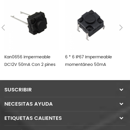
Kan0656 impermeable
6 * 6 IP67 Impermeable
12
DC12V 50mA Con 2 pines
momentáneo 50mA
m
de interruptor de tacto
120VDC SMD interruptor
de
táctil
SUSCRIBIR
NECESITAS AYUDA
ETIQUETAS CALIENTES