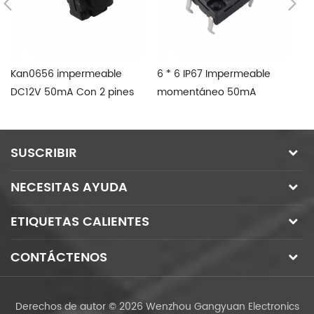
Kan0656 impermeable
6 * 6 IP67 Impermeable
12
DC12V 50mA Con 2 pines
momentáneo 50mA
m
de interruptor de tacto
120VDC SMD interruptor
de
táctil
SUSCRIBIR
NECESITAS AYUDA
ETIQUETAS CALIENTES
CONTÁCTENOS
Derechos de autor © 2026 Wenzhou Gangyuan Electronics