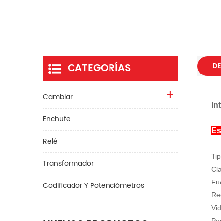
CATEGORÍAS
DE
Cambiar
In
Enchufe
Es
Relé
Tip
Transformador
Cla
Fue
Codificador Y Potenciómetros
Re
Vid
Per