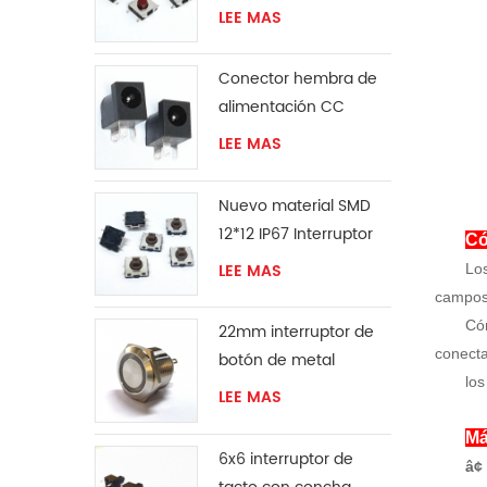
en superficie de 6x6
LEE MAS
mm
Conector hembra de
alimentación CC
LEE MAS
Nuevo material SMD
12*12 IP67 Interruptor
Có
táctil
LEE MAS
Los
campos
Cóm
22mm interruptor de
conecta
botón de metal
los
LEE MAS
Má
6x6 interruptor de
â¢