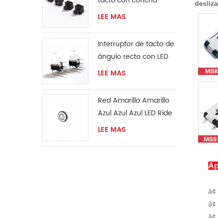
tacto con concha
desliz
protectora
LEE MAS
Interruptor de tacto de
ángulo recto con LED
LEE MAS
Red Amarillo Amarillo
Azul Azul Azul LED Ride
El interruptor
LEE MAS
momentáneo
Ap
â¢
â¢ 
â¢ 