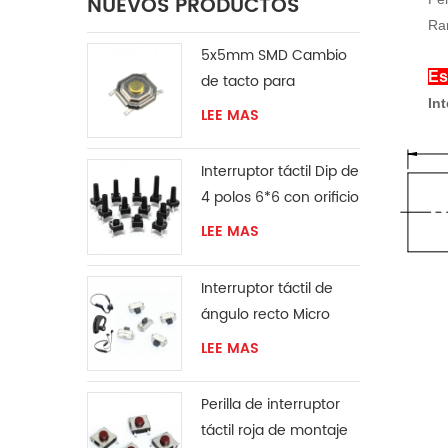
NUEVOS PRODUCTOS
Ra
5x5mm SMD Cambio
Es
de tacto para
Int
ventilador
LEE MAS
Interruptor táctil Dip de
4 polos 6*6 con orificio
pasante
LEE MAS
Interruptor táctil de
ángulo recto Micro
SMT
LEE MAS
Perilla de interruptor
táctil roja de montaje