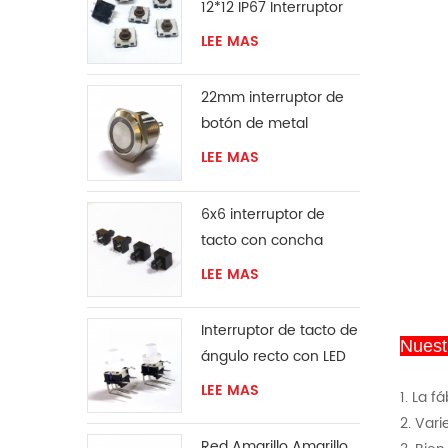
12*12 IP67 Interruptor
táctil
LEE MAS
22mm interruptor de
botón de metal
LEE MAS
6x6 interruptor de
tacto con concha
protectora
LEE MAS
Interruptor de tacto de
Nuest
ángulo recto con LED
LEE MAS
1. La f
2. Var
Red Amarillo Amarillo