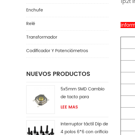
1p2t 
Enchufe
Relé
infor
Transformador
Codificador Y Potenciómetros
NUEVOS PRODUCTOS
5x5mm SMD Cambio
de tacto para
ventilador
LEE MAS
Interruptor táctil Dip de
4 polos 6*6 con orificio