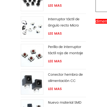
pasante
LEE MAS
Interruptor táctil de
dimen
ángulo recto Micro
SMT
LEE MAS
Perilla de interruptor
táctil roja de montaje
en superficie de 6x6
LEE MAS
mm
Conector hembra de
alimentación CC
LEE MAS
Nuevo material SMD