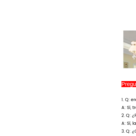
Pregu
1. Q: e
A: Sí, 
2. Q: 
A: Sí, 
3. Q: 