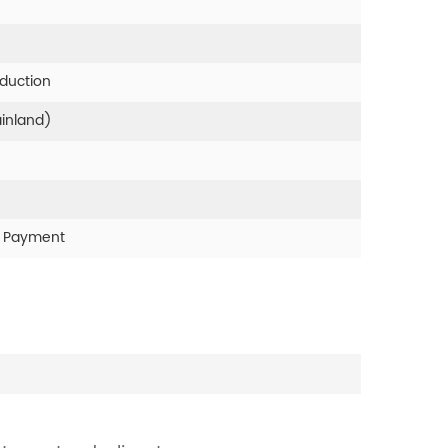
oduction
ainland)
r Payment