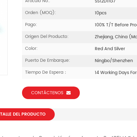
Artículo No.:
SS12D11G7
Orden (MOQ):
10pcs
Pago:
100% T/T Before Pr
Origen Del Producto:
Zhejiang, China (M
Color:
Red And Silver
Puerto De Embarque:
Ningbo/Shenzhen
Tiempo De Espera：
14 Working Days Fo
CONTÁCTENOS
TALLE DEL PRODUCTO