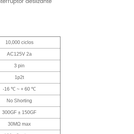
nterruptor deslizante
10,000 ciclos
AC125V 2a
3 pin
1p2t
-16 ℃ ~ + 60 ℃
No Shorting
300GF ± 150GF
30MΩ max