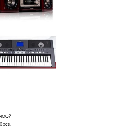
? MOQ?
00pcs.