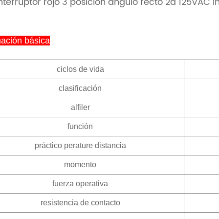
interruptor rojo 3 posición ángulo recto 2a 125VAC i
mación básica
ciclos de vida
clasificación
alfiler
función
práctico perature distancia
momento
fuerza operativa
resistencia de contacto