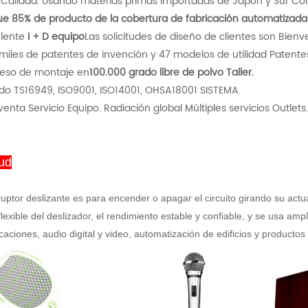
n Calidad. Usando materias primas importadas de Japón y Sur Cor
e 85% de producto de la cobertura de fabricación automatizada
elente
I + D equipo
Las solicitudes de diseño de clientes son Bienv
 miles de patentes de invención y 47 modelos de utilidad Patente
ceso de montaje en
100.000 grado libre de polvo Taller.
ido TS16949, ISO9001, ISO14001, OHSA18001 SISTEMA.
venta Servicio Equipo. Radiación global Múltiples servicios Outlets.
tud
rruptor deslizante es para encender o apagar el circuito girando su actu
flexible del deslizador, el rendimiento estable y confiable, y se usa a
aciones, audio digital y video, automatización de edificios y productos 