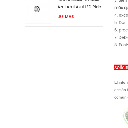
3. Bie
Azul Azul Azul LED Ride
más qu
El interruptor
4. exc
LEE MAS
momentáneo
5. Dos
6. pro
7. Deb
8. Post
solici
El inte
acción 
comunic