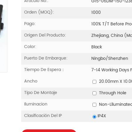
Artículo No.:
G15-06DM-150-123
Orden (MOQ):
1000
Pago:
100% T/T Before Pr
Origen Del Producto:
Zhejiang, China (M
Color:
Black
Puerto De Embarque:
Ningbo/Shenzhen
Tiempo De Espera：
7-14 Working Days 
Ancho
20.00mm X 10.
Tipo De Montaje
Through Hole
Iluminacion
Non-Llluminate
Clasificación Del IP
IP4X