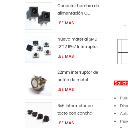
Conector hembra de
alimentación CC
LEE MAS
Nuevo material SMD
12*12 IP67 Interruptor
táctil
LEE MAS
22mm interruptor de
botón de metal
Solici
LEE MAS
Puls
6x6 interruptor de
Disp
tacto con concha
Apli
protectora
Pane
LEE MAS