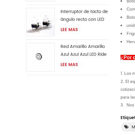
Boto
Cont
Interruptor de tacto de
Boto
ángulo recto con LED
unid
LEE MAS
Frig
Herv
Red Amarillo Amarillo
Azul Azul Azul LED Ride
¿Por 
El interruptor
LEE MAS
momentáneo
1.
Los m
2.
El eq
cotizac
para la
3.
Nos 
Etique
M