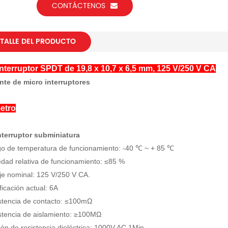
CONTÁCTENOS
TALLE DEL PRODUCTO
nterruptor SPDT de 19,8 x 10,7 x 6,5 mm, 125 V/250 V CA
nte de micro interruptores
etro
nterruptor subminiatura
o de temperatura de funcionamiento: -40 ℃ ~ + 85 ℃
d relativa de funcionamiento: ≤85 %
aje nominal: 125 V/250 V CA.
ficación actual: 6A
stencia de contacto: ≤100mΩ
stencia de aislamiento: ≥100MΩ
ión de resistencia dieléctrica: 1000V AC 1Min