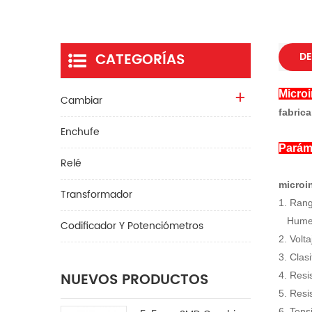
CATEGORÍAS
DE
Microi
Cambiar
fabrica
Enchufe
Parám
Relé
microi
Transformador
1. Rang
Humeda
Codificador Y Potenciómetros
2. Volt
3. Clasi
NUEVOS PRODUCTOS
4. Resi
5. Resi
6. Tens