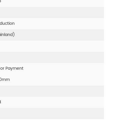
8
oduction
ainland)
For Payment
00mm
d