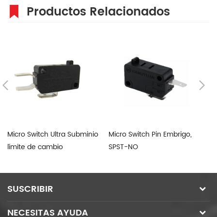
Productos Relacionados
Micro Switch Ultra Subminio
Micro Switch Pin Embrigo,
16
límite de cambio
SPST-NO
bi
in
c
SUSCRIBIR
NECESITAS AYUDA