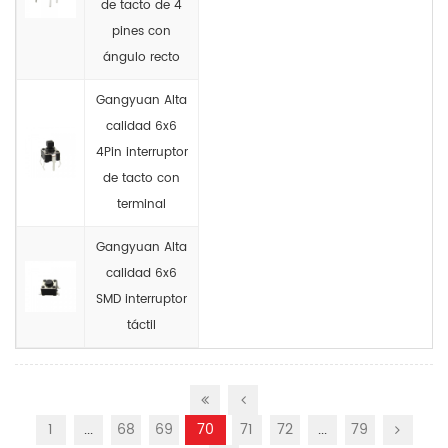
de tacto de 4
pines con
ángulo recto
Gangyuan Alta
calidad 6x6
4Pin interruptor
de tacto con
terminal
Gangyuan Alta
calidad 6x6
SMD interruptor
táctil
1
...
68
69
70
71
72
...
79