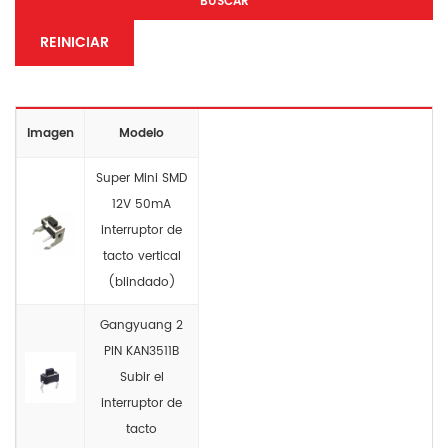
BUSCAR
REINICIAR
Imagen
Modelo
Super Mini SMD
12V 50mA
interruptor de
tacto vertical
(blindado)
Gangyuang 2
PIN KAN3511B
Subir el
interruptor de
tacto