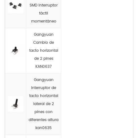
SMD Interruptor
táctil
momentáneo
Gangyuan
Cambio de
tacto horizontal
de 2 pines
KAN0637
Gangyuan
Interruptor de
tacto horizontal
lateral de 2
pines con
diferentes altura
kan0635