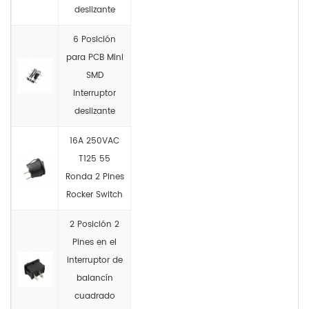
deslizante
6 Posición
para PCB Mini
SMD
interruptor
deslizante
16A 250VAC
T125 55
Ronda 2 Pines
Rocker Switch
2 Posición 2
Pines en el
interruptor de
balancín
cuadrado