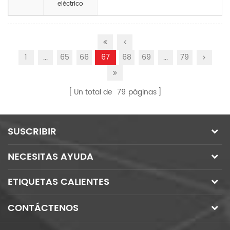
eléctrico
1
...
65
66
67
68
69
...
79
Un total de
79
páginas
SUSCRIBIR
NECESITAS AYUDA
ETIQUETAS CALIENTES
CONTÁCTENOS