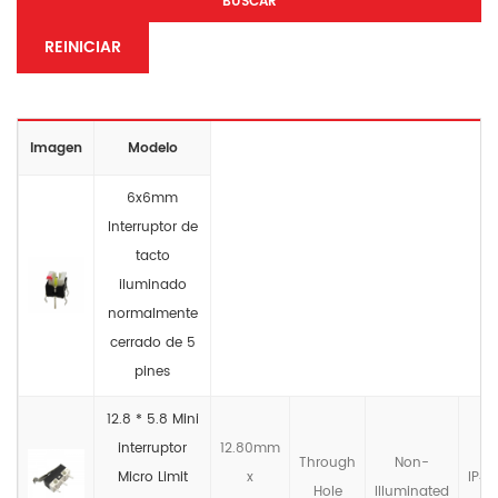
BUSCAR
REINICIAR
Imagen
Modelo
6x6mm
Interruptor de
tacto
iluminado
normalmente
cerrado de 5
pines
12.8 * 5.8 Mini
interruptor
12.80mm
Through
Non-
Micro Limit
x
IP4X
Hole
llluminated