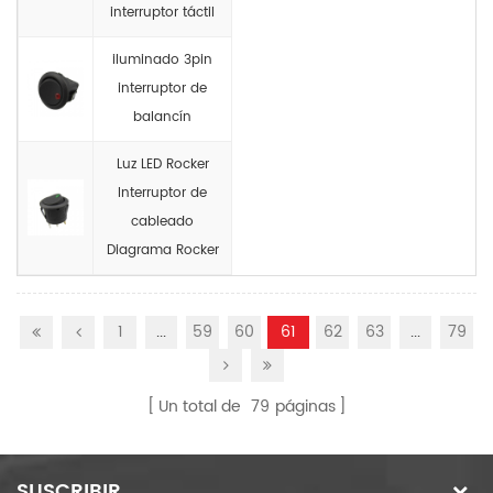
interruptor táctil
iluminado 3pin
interruptor de
balancín
Luz LED Rocker
Interruptor de
cableado
Diagrama Rocker
1
...
59
60
61
62
63
...
79
Un total de
79
páginas
SUSCRIBIR