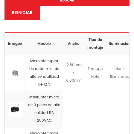
BUSCAR
REINICIAR
Tipo de
Imagen
Modelo
Ancho
iluminacion
montaje
Microinterruptor
12.80mm
de ratón mini de
Through
Non-
x
alta sensibilidad
Hole
llluminated
6.60mm
de 12 V
Interruptor micro
de 3 pines de alta
calidad 5A
250VAC
Microinterruptor