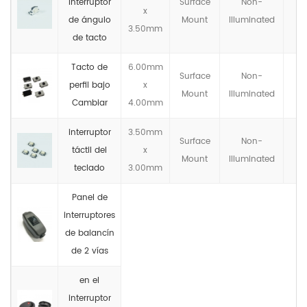
interruptor
Surface
Non-
x
de ángulo
Mount
llluminated
3.50mm
de tacto
Tacto de
6.00mm
Surface
Non-
perfil bajo
x
Mount
llluminated
Cambiar
4.00mm
interruptor
3.50mm
Surface
Non-
táctil del
x
Mount
llluminated
teclado
3.00mm
Panel de
interruptores
de balancín
de 2 vías
en el
interruptor