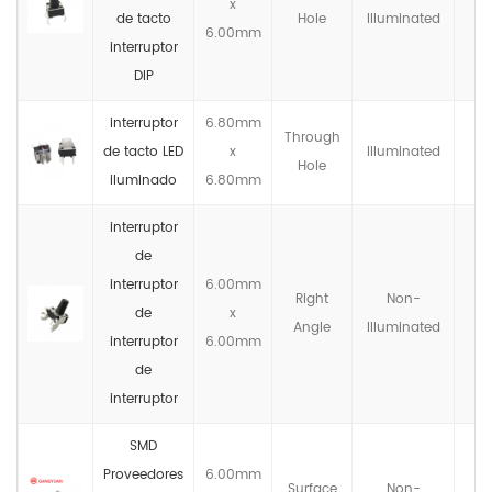
x
de tacto
Hole
llluminated
6.00mm
interruptor
DIP
interruptor
6.80mm
Through
de tacto LED
x
llluminated
Hole
iluminado
6.80mm
interruptor
de
interruptor
6.00mm
Right
Non-
de
x
Angle
llluminated
interruptor
6.00mm
de
interruptor
SMD
Proveedores
6.00mm
Surface
Non-