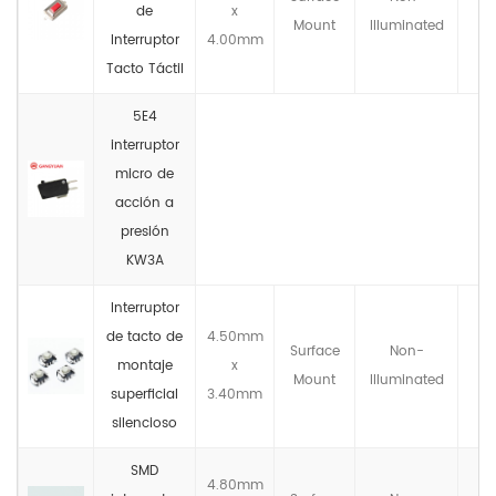
de
x
Mount
llluminated
Interruptor
4.00mm
Tacto Táctil
5E4
interruptor
micro de
acción a
presión
KW3A
Interruptor
de tacto de
4.50mm
Surface
Non-
montaje
x
Mount
llluminated
superficial
3.40mm
silencioso
SMD
4.80mm