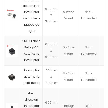
de panel de
6.00mm
interruptor
Surface
Non-
x
de coche a
Mount
llluminated
3.80mm
prueba de
agua
SMD Silencio
6.00mm
Rotary CA
Surface
Non-
x
Automotriz
Mount
llluminated
6.00mm
Interruptor
interruptor
7.40mm
Surface
Non-
automotriz
x
Mount
llluminated
para rueda
7.40mm
4 en
dirección
6.00mm
interruptor
Through
Non-