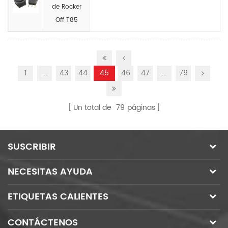
de Rocker
Off T85
1
...
43
44
45
46
47
...
79
Un total de
79
páginas
SUSCRIBIR
NECESITAS AYUDA
ETIQUETAS CALIENTES
CONTÁCTENOS