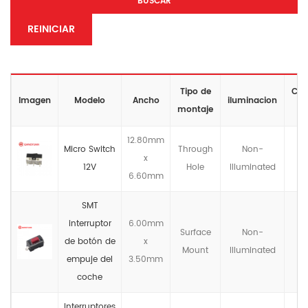
BUSCAR
REINICIAR
Tipo de
Clas
Imagen
Modelo
Ancho
iluminacion
montaje
12.80mm
Micro Switch
Through
Non-
x
12V
Hole
llluminated
6.60mm
SMT
interruptor
6.00mm
Surface
Non-
de botón de
x
Mount
llluminated
empuje del
3.50mm
coche
Interruptores