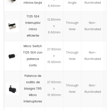
micros bruja
Angle
llluminated
6.60mm
T125 5E4
12.80mm
interruptor
Through
Non-
x
micro
Hole
llluminated
6.60mm
eficiente
Micro Switch
27.80mm
T125 5E4 con
Through
Non-
x
palanca
Hole
llluminated
15.90mm
corta
Palanca de
rodillo de
27.80mm
Through
Non-
bisagra T85
x
Hole
llluminated
Micro
15.90mm
Interruptores