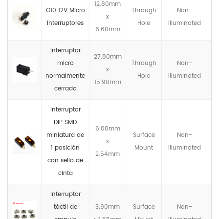
12.80mm
G10 12V Micro
Through
Non-
x
Interruptores
Hole
llluminated
6.60mm
interruptor
27.80mm
micro
Through
Non-
x
normalmente
Hole
llluminated
15.90mm
cerrado
Interruptor
DIP SMD
6.00mm
miniatura de
Surface
Non-
x
N
1 posición
Mount
llluminated
2.54mm
con sello de
cinta
Interruptor
táctil de
3.90mm
Surface
Non-