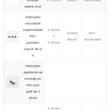
empuje
x 1.55mm
Mount
llluminated
lateral smd
Interruptor
microtáctil
impermeable
6.20mm
Surface
Non-
IP67,
x
Mount
llluminated
pulsador
6.20mm
Jaycar de 12
V
Interruptor
deslizante de
montaje en
mini pcb
spdt de 3
pines
5.70mm