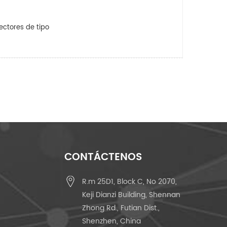
ectores de tipo
CONTÁCTENOS
R.m 25D1, Block C, No 2070,
Keji Dianzi Building, Shennan
Zhong Rd., Futian Dist.,
Shenzhen, China