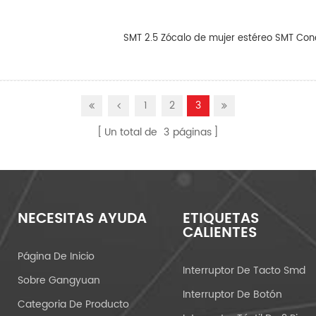
SMT 2.5 Zócalo de mujer estéreo SMT Con
1
2
3
Un total de
3
páginas
NECESITAS AYUDA
ETIQUETAS
CALIENTES
Página De Inicio
Interruptor De Tacto Smd
Sobre Gangyuan
Interruptor De Botón
Categoria De Producto