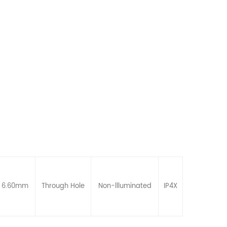
x 6.60mm
Through Hole
Non-llluminated
IP4X