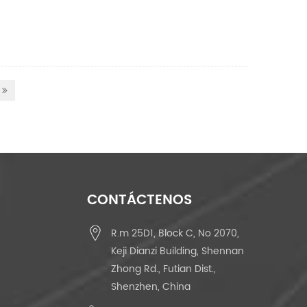
CONTÁCTENOS
R.m 25D1, Block C, No 2070,
Keji Dianzi Building, Shennan
Zhong Rd., Futian Dist.,
Shenzhen, China