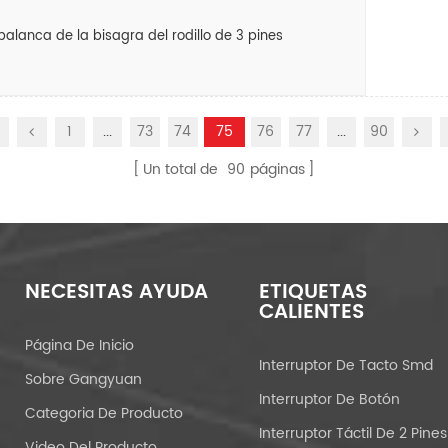
 palanca de la bisagra del rodillo de 3 pines
1
...
73
74
75
76
77
...
90
Un total de
90
páginas
NECESITAS AYUDA
ETIQUETAS
CALIENTES
Página De Inicio
Interruptor De Tacto Smd
Sobre Gangyuan
Interruptor De Botón
Categoria De Producto
Interruptor Táctil De 2 Pines
Video Del Producto