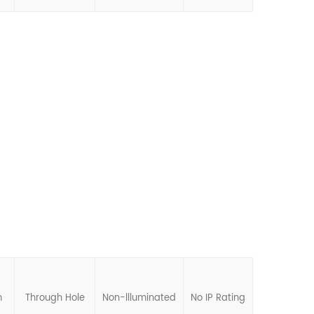
m
Through Hole
Non-llluminated
No IP Rating