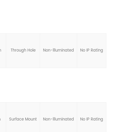
m
Through Hole
Non-llluminated
No IP Rating
m
Surface Mount
Non-llluminated
No IP Rating