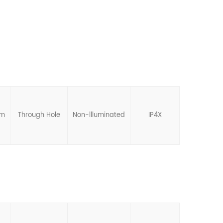
mm
Through Hole
Non-llluminated
IP4X