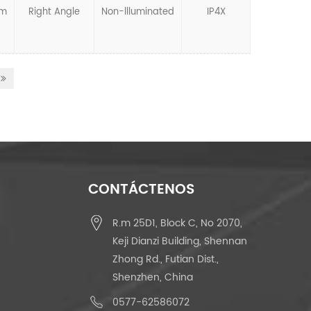
mm
Right Angle
Non-llluminated
IP4X
CONTÁCTENOS
R.m 25D1, Block C, No 2070,
Keji Dianzi Building, Shennan
Zhong Rd., Futian Dist.,
Shenzhen, China
0577-62586072