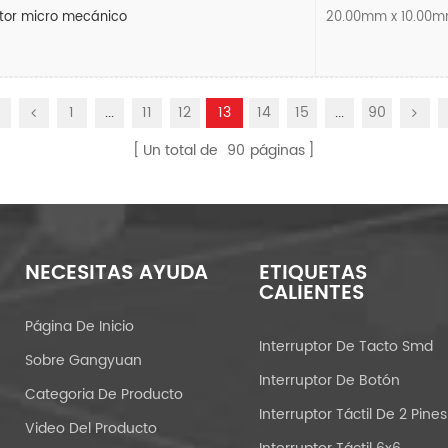
ptor micro mecánico
20.00mm x 10.00
1
...
11
12
13
14
15
...
90
Un total de
90
páginas
NECESITAS AYUDA
ETIQUETAS
CALIENTES
Página De Inicio
Interruptor De Tacto Smd
Sobre Gangyuan
Interruptor De Botón
Categoria De Producto
Interruptor Táctil De 2 Pines
Video Del Producto