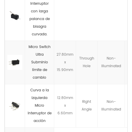
Interruptor
con larga
palanca de
bisagra
curvada.
Micro Switch
Ultra
27.80mm
Through
Non-
Subminio
x
N
Hole
llluminated
límite de
15.90mm
cambio
Curva a la
izquierda
12.80mm
Right
Non-
Micro
x
Angle
llluminated
Interruptor de
6.60mm
acción