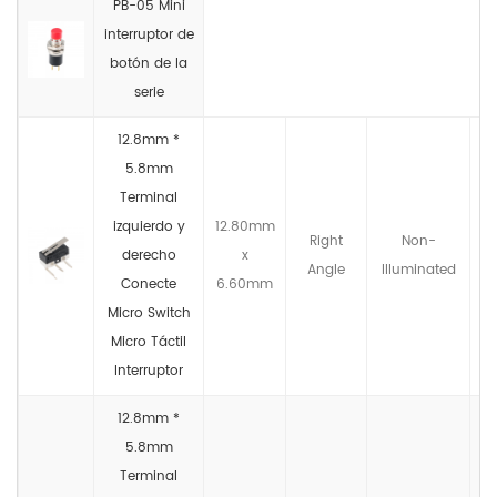
PB-05 Mini
interruptor de
botón de la
serie
12.8mm *
5.8mm
Terminal
izquierdo y
12.80mm
Right
Non-
derecho
x
Angle
llluminated
Conecte
6.60mm
Micro Switch
Micro Táctil
Interruptor
12.8mm *
5.8mm
Terminal