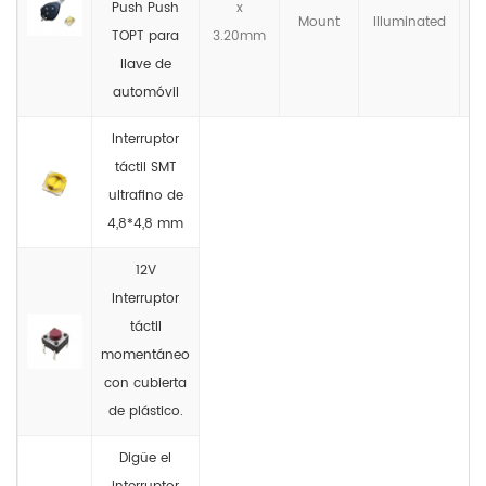
Push Push
x
Mount
llluminated
TOPT para
3.20mm
llave de
automóvil
Interruptor
táctil SMT
ultrafino de
4,8*4,8 mm
12V
Interruptor
táctil
momentáneo
con cubierta
de plástico.
Digüe el