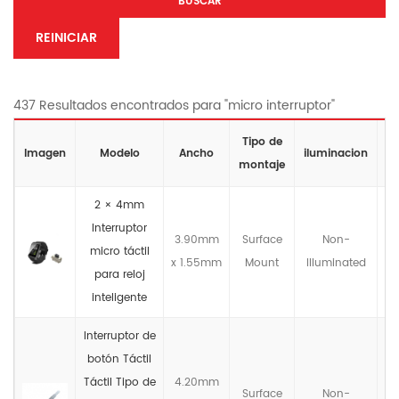
BUSCAR
REINICIAR
437 Resultados encontrados para "micro interruptor"
Tipo de
Cl
Imagen
Modelo
Ancho
iluminacion
montaje
2 × 4mm
Interruptor
3.90mm
Surface
Non-
micro táctil
x 1.55mm
Mount
llluminated
para reloj
inteligente
Interruptor de
botón Táctil
Táctil Tipo de
4.20mm
Surface
Non-