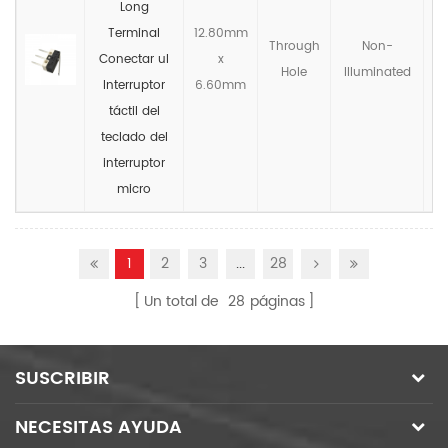
Long
Terminal
12.80mm
Through
Non-
Conectar ul
x
Hole
llluminated
Interruptor
6.60mm
táctil del
teclado del
interruptor
micro
1
2
3
...
28
Un total de
28
páginas
SUSCRIBIR
NECESITAS AYUDA