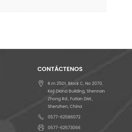
CONTÁCTENOS
R.m 25D1, Block C, No 2070,
Keji Dianzi Building, Shennan
Zhong Rd., Futian Dist.,
Shenzhen, China
0577-62586072
0577-62573066