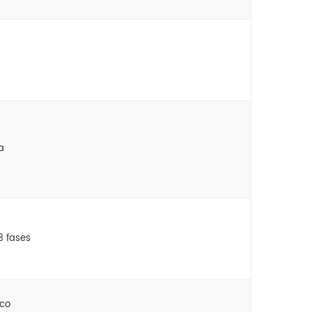
a
3 fases
ico