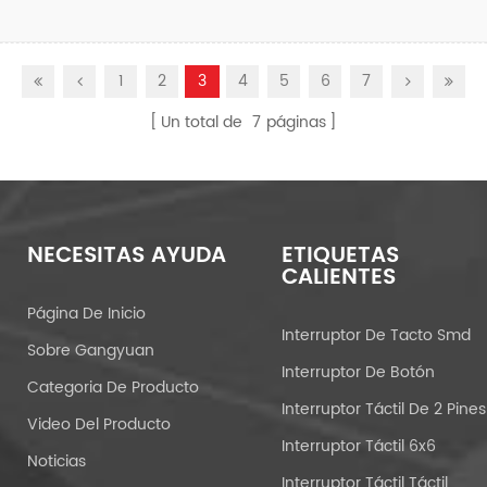
1
2
3
4
5
6
7
Un total de
7
páginas
NECESITAS AYUDA
ETIQUETAS
CALIENTES
Página De Inicio
Interruptor De Tacto Smd
Sobre Gangyuan
Interruptor De Botón
Categoria De Producto
Interruptor Táctil De 2 Pines
Video Del Producto
Interruptor Táctil 6x6
Noticias
Interruptor Táctil Táctil