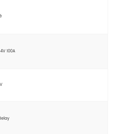
é
24V 100A
4V
Relay