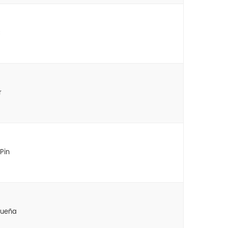
C
r
Pin
queña